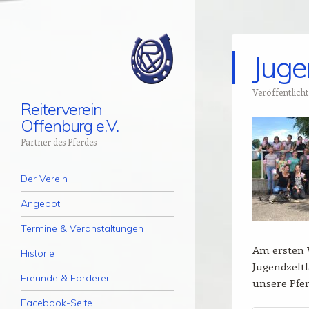
Juge
Veröffentlich
Reiterverein
Offenburg e.V.
Partner des Pferdes
Menü
Zum Inhalt springen
Der Verein
Angebot
Termine & Veranstaltungen
Am ersten 
Historie
Jugendzeltl
Freunde & Förderer
unsere Pfe
Facebook-Seite