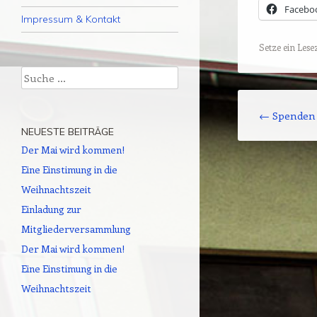
Facebo
Impressum & Kontakt
Setze ein Les
Suche
Beitrags-Naviga
←
Spenden 
NEUESTE BEITRÄGE
Der Mai wird kommen!
Eine Einstimung in die
Weihnachtszeit
Einladung zur
Mitgliederversammlung
Der Mai wird kommen!
Eine Einstimung in die
Weihnachtszeit