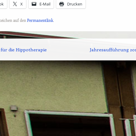
ok
X
E-Mail
Drucken
ezeichen auf den
Permanentlink
.
tion
für die Hippotherapie
Jahresaufführung 20