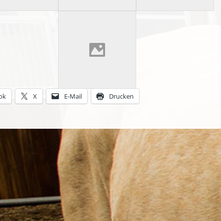
ok
X
E-Mail
Drucken
tion