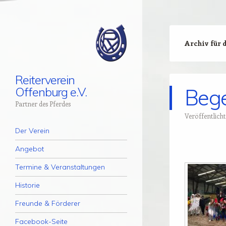
Archiv für 
Reiterverein
Offenburg e.V.
Bege
Partner des Pferdes
Veröffentlich
Menü
Zum Inhalt springen
Der Verein
Angebot
Termine & Veranstaltungen
Historie
Freunde & Förderer
Facebook-Seite