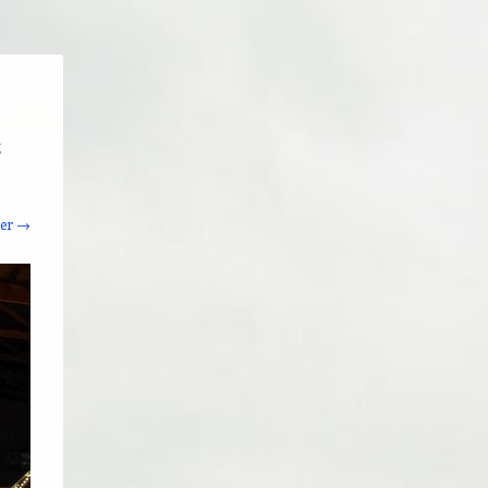
g
ter →