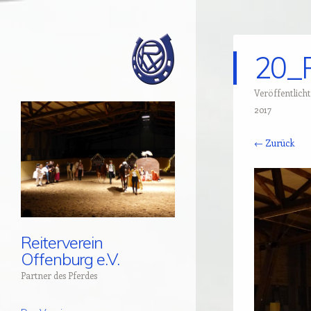
20_
Veröffentlich
2017
← Zurück
Reiterverein
Offenburg e.V.
Partner des Pferdes
Menü