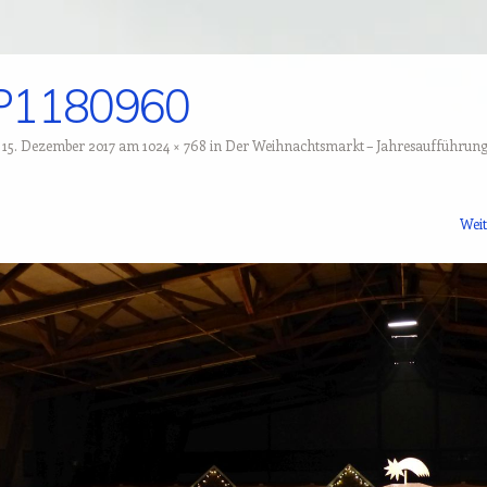
P1180960
t
15. Dezember 2017
am
1024 × 768
in
Der Weihnachtsmarkt – Jahresaufführun
Wei