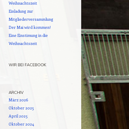
Weihnachtszeit
Einladung zur
Mitgliederversammlung
Der Mai wird kommen!
Eine Einstimung in die
Weihnachtszeit
WIR BEI FACEBOOK
ARCHIV
März 2026
Oktober 2025
April 2025
Oktober 2024