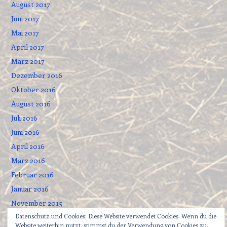
August 2017
Juni 2017
Mai 2017
April 2017
März 2017
Dezember 2016
Oktober 2016
August 2016
Juli 2016
Juni 2016
April 2016
März 2016
Februar 2016
Januar 2016
November 2015
Datenschutz und Cookies: Diese Website verwendet Cookies. Wenn du die
September 2015
Website weiterhin nutzt, stimmst du der Verwendung von Cookies zu.