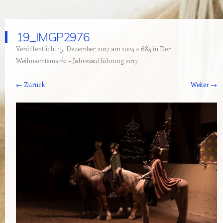
19_IMGP2976
Veröffentlicht
15. Dezember 2017
am
1024 × 684
in
Der
Weihnachtsmarkt – Jahresaufführung 2017
← Zurück
Weiter →