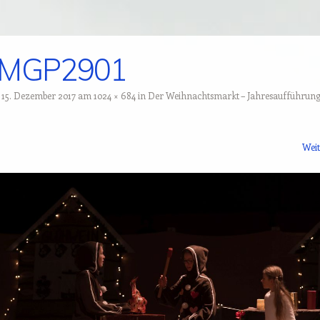
IMGP2901
t
15. Dezember 2017
am
1024 × 684
in
Der Weihnachtsmarkt – Jahresaufführun
Wei