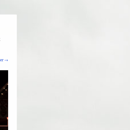
g
ter →