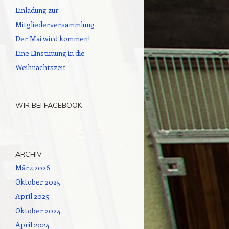
Einladung zur
Mitgliederversammlung
Der Mai wird kommen!
Eine Einstimung in die
Weihnachtszeit
WIR BEI FACEBOOK
ARCHIV
März 2026
Oktober 2025
April 2025
Oktober 2024
April 2024