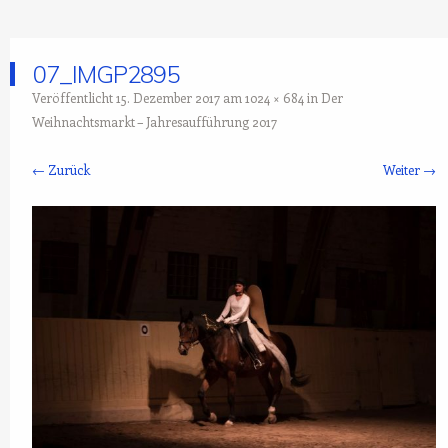
07_IMGP2895
Veröffentlicht
15. Dezember 2017
am
1024 × 684
in
Der
Weihnachtsmarkt – Jahresaufführung 2017
← Zurück
Weiter →